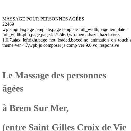
MASSAGE POUR PERSONNES AGÉES
22469
wp-singular,page-template,page-template-full_width,page-template-
full_width-php,page,page-id-22469,wp-theme-hazel,hazel-core-
1.0.7,ajax_leftright,page_not_loaded,boxed,no_animation_on_touch,s
theme-ver-4.7,wpb-js-composer js-comp-ver-9.0,vc_responsive
Le Massage des personnes
âgées
à Brem Sur Mer,
(entre Saint Gilles Croix de Vie