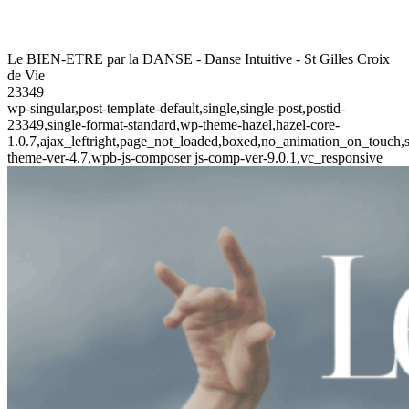
Le BIEN-ETRE par la DANSE - Danse Intuitive - St Gilles Croix
de Vie
23349
wp-singular,post-template-default,single,single-post,postid-
23349,single-format-standard,wp-theme-hazel,hazel-core-
1.0.7,ajax_leftright,page_not_loaded,boxed,no_animation_on_touch,s
theme-ver-4.7,wpb-js-composer js-comp-ver-9.0.1,vc_responsive