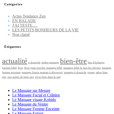
Catégories
Actus Tendance Zen
EN BALADE
J'AI TESTE….
LES PETITS BONHEURS DE LA VIE
Non classé
Étiquettes
actualité
bien-être
a domicile
atelier massage
lieu d'échange
parents bébé
livre
livre peau toucher massage bébé
massage bébé la fare les oliviers
massage
femme enceinte
massage future maman à découvrir
massage à domicile
presse
salon bien
etre
une année de bien etre
vivre bien dans le sud
LES PRESTATIONS BIEN ÊTRE
Le Massage sur Mesure
Le Massage Facial et Crânien
Le Massage visage Kobido
Le Massage du Ventre
Le Massage Femme Enceinte
Le Massage Enfant