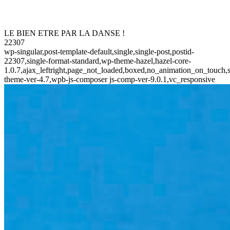
LE BIEN ETRE PAR LA DANSE !
22307
wp-singular,post-template-default,single,single-post,postid-
22307,single-format-standard,wp-theme-hazel,hazel-core-
1.0.7,ajax_leftright,page_not_loaded,boxed,no_animation_on_touch,s
theme-ver-4.7,wpb-js-composer js-comp-ver-9.0.1,vc_responsive