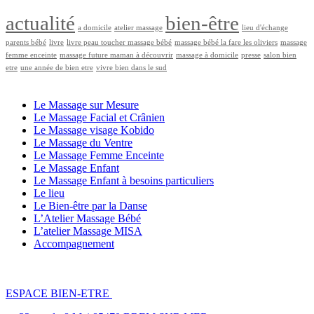
actualité
bien-être
a domicile
atelier massage
lieu d'échange
parents bébé
livre
livre peau toucher massage bébé
massage bébé la fare les oliviers
massage
femme enceinte
massage future maman à découvrir
massage à domicile
presse
salon bien
etre
une année de bien etre
vivre bien dans le sud
LES PRESTATIONS BIEN ÊTRE
Le Massage sur Mesure
Le Massage Facial et Crânien
Le Massage visage Kobido
Le Massage du Ventre
Le Massage Femme Enceinte
Le Massage Enfant
Le Massage Enfant à besoins particuliers
Le lieu
Le Bien-être par la Danse
L’Atelier Massage Bébé
L’atelier Massage MISA
Accompagnement
LES LIEUX
ESPACE BIEN-ETRE