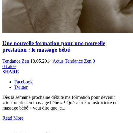
Une nouvelle formation pour une nouvelle
prestation : le massage bébé
Tendance Zen
13.05.2014
Actus Tendance Zen
0
0
Likes
SHARE
Facebook
Twitter
Dès la semaine prochaine débute ma formation pour devenir
« instructrice en massage bébé » ! Quésako ? « Instructrice en
massage bébé » veut dire que je...
Read More
LES PRESTATIONS BIEN ÊTRE