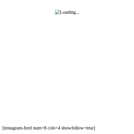
SUIVEZ-MOI SUR FACEBOOK
SUIVEZ-MOI SUR INSTAGRAM
[instagram-feed num=8 cols=4 showfollow=true]