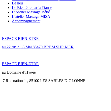
Le lieu
Le Bien-être par la Danse
L’Atelier Massage Bébé
L’atelier Massage MISA
Accompagnement
LES LIEUX
ESPACE BIEN-ETRE
au 22 rue du 8 Mai 85470 BREM SUR MER
ESPACE BIEN-ETRE
au Domaine d’Hygée
7 Rue nationale, 85100 LES SABLES D’OLONNE
JE ME DÉPLACE en ENTREPRISE