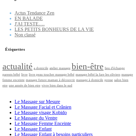
Actus Tendance Zen
EN BALADE
J'AI TESTE….
LES PETITS BONHEURS DE LA VIE
Non classé
Étiquettes
actualité
bien-être
a domicile
atelier massage
lieu d'échange
parents bébé
livre
livre peau toucher massage bébé
massage bébé la fare les oliviers
massage
femme enceinte
massage future maman à découvrir
massage à domicile
presse
salon bien
etre
une année de bien etre
vivre bien dans le sud
LES PRESTATIONS BIEN ÊTRE
Le Massage sur Mesure
Le Massage Facial et Crânien
Le Massage visage Kobido
Le Massage du Ventre
Le Massage Femme Enceinte
Le Massage Enfant
Le Massage Enfant à besoins particuliers