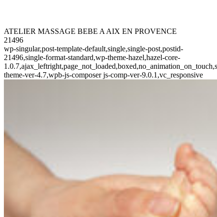
ATELIER MASSAGE BEBE A AIX EN PROVENCE
21496
wp-singular,post-template-default,single,single-post,postid-
21496,single-format-standard,wp-theme-hazel,hazel-core-
1.0.7,ajax_leftright,page_not_loaded,boxed,no_animation_on_touch,s
theme-ver-4.7,wpb-js-composer js-comp-ver-9.0.1,vc_responsive