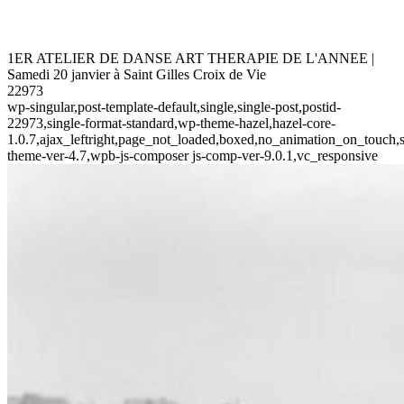
1ER ATELIER DE DANSE ART THERAPIE DE L'ANNEE |
Samedi 20 janvier à Saint Gilles Croix de Vie
22973
wp-singular,post-template-default,single,single-post,postid-
22973,single-format-standard,wp-theme-hazel,hazel-core-
1.0.7,ajax_leftright,page_not_loaded,boxed,no_animation_on_touch,s
theme-ver-4.7,wpb-js-composer js-comp-ver-9.0.1,vc_responsive