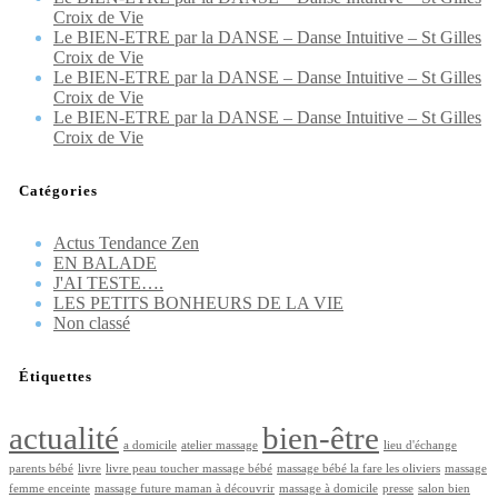
Croix de Vie
Le BIEN-ETRE par la DANSE – Danse Intuitive – St Gilles
Croix de Vie
Le BIEN-ETRE par la DANSE – Danse Intuitive – St Gilles
Croix de Vie
Le BIEN-ETRE par la DANSE – Danse Intuitive – St Gilles
Croix de Vie
Catégories
Actus Tendance Zen
EN BALADE
J'AI TESTE….
LES PETITS BONHEURS DE LA VIE
Non classé
Étiquettes
actualité
bien-être
a domicile
atelier massage
lieu d'échange
parents bébé
livre
livre peau toucher massage bébé
massage bébé la fare les oliviers
massage
femme enceinte
massage future maman à découvrir
massage à domicile
presse
salon bien