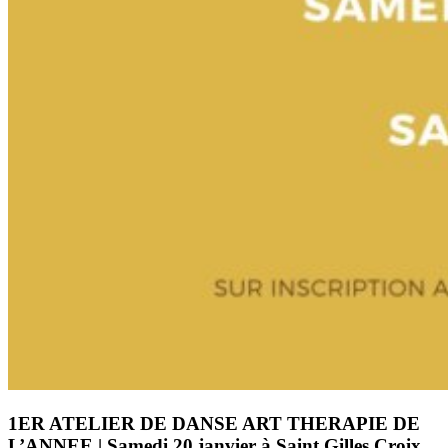
1ER ATELIER DE DANSE ART THERAPIE DE
L’ANNEE | Samedi 20 janvier à Saint Gilles Croix