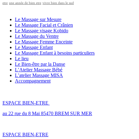
etre
une année de bien etre
vivre bien dans le sud
LES PRESTATIONS BIEN ÊTRE
Le Massage sur Mesure
Le Massage Facial et Crânien
Le Massage visage Kobido
Le Massage du Ventre
Le Massage Femme Enceinte
Le Massage Enfant
Le Massage Enfant à besoins particuliers
Le lieu
Le Bien-être par la Danse
L’Atelier Massage Bébé
L’atelier Massage MISA
Accompagnement
LES LIEUX
ESPACE BIEN-ETRE
au 22 rue du 8 Mai 85470 BREM SUR MER
ESPACE BIEN-ETRE