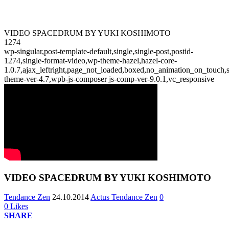
VIDEO SPACEDRUM BY YUKI KOSHIMOTO
1274
wp-singular,post-template-default,single,single-post,postid-
1274,single-format-video,wp-theme-hazel,hazel-core-
1.0.7,ajax_leftright,page_not_loaded,boxed,no_animation_on_touch,s
theme-ver-4.7,wpb-js-composer js-comp-ver-9.0.1,vc_responsive
VIDEO SPACEDRUM BY YUKI KOSHIMOTO
Tendance Zen
24.10.2014
Actus Tendance Zen
0
0
Likes
SHARE