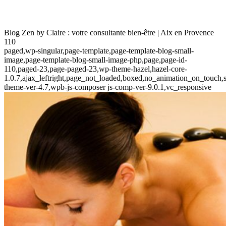
Blog Zen by Claire : votre consultante bien-être | Aix en Provence
110
paged,wp-singular,page-template,page-template-blog-small-
image,page-template-blog-small-image-php,page,page-id-
110,paged-23,page-paged-23,wp-theme-hazel,hazel-core-
1.0.7,ajax_leftright,page_not_loaded,boxed,no_animation_on_touch,s
theme-ver-4.7,wpb-js-composer js-comp-ver-9.0.1,vc_responsive