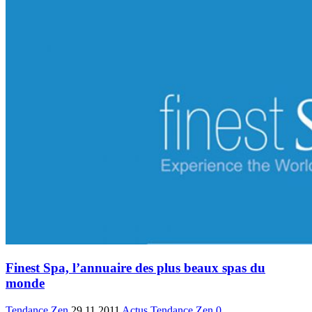
Finest Spa, l’annuaire des plus beaux spas du
monde
Tendance Zen
29.11.2011
Actus Tendance Zen
0